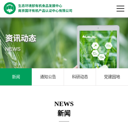
资讯动态
NEWS
新闻
通知公告
科研动态
党建园地
NEWS
新闻